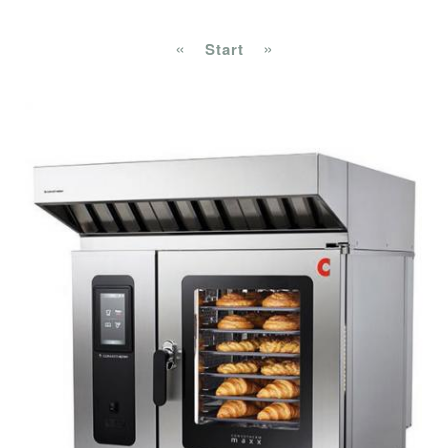
«
»
Start